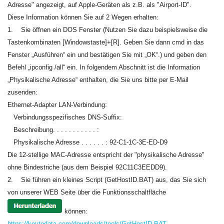
Adresse" angezeigt, auf Apple-Geräten als z.B. als "Airport-ID".
Diese Information können Sie auf 2 Wegen erhalten:
1. Sie öffnen ein DOS Fenster (
Nutzen Sie dazu beispielsweise die
Tastenkombinaten [Windowstaste]+[R]. Geben Sie dann cmd in das
Fenster „Ausführen“ ein und bestätigen Sie mit „OK“.
) und geben den
Befehl „ipconfig /all“ ein. In folgendem Abschnitt ist die Information
„Physikalische Adresse“ enthalten, die Sie uns bitte per E-Mail
zusenden:
Ethernet-Adapter LAN-Verbindung:
Verbindungsspezifisches DNS-Suffix:
Beschreibung. . . . . . . . . . . :
Physikalische Adresse . . . . . . : 92-C1-1C-3E-ED-D9
Die 12-stellige MAC-Adresse entspricht der "physikalische Adresse"
ohne Bindestriche (aus dem Beispiel 92C11C3EEDD9).
2. Sie führen ein kleines Script (GetHostID.BAT) aus, das Sie sich
von unserer WEB Seite über die Funktionsschaltfläche
können:
https://keytodata.com/downloads/tools/GetHostID.BAT